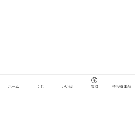
ホーム
くじ
いいね!
買取
持ち物 出品
メルカリNFTについて