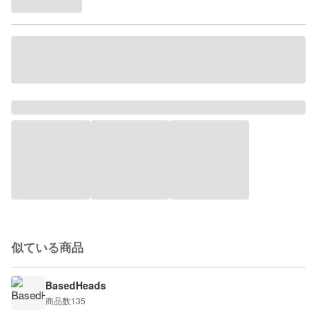
似ている商品
BasedHeads
商品数
135