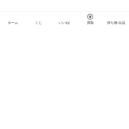
ホーム
くじ
いいね!
買取
持ち物 出品
メルカリNFTについて
ヘルプとガイド
プライバシーと利用規約
© Mercari, Inc.