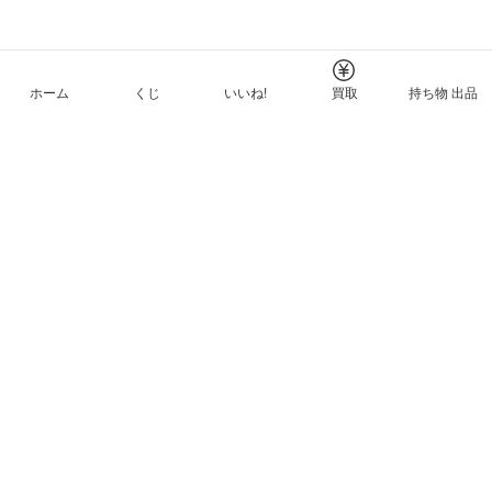
ホーム
くじ
いいね!
買取
持ち物 出品
メルカリNFTについて
ヘルプとガイド
プライバシーと利用規約
© Mercari, Inc.