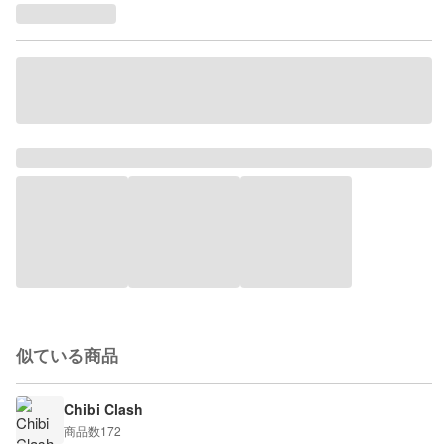
似ている商品
Chibi Clash
商品数
172