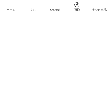
ホーム
くじ
いいね!
買取
持ち物 出品
メルカリNFTについて
ヘルプとガイド
プライバシーと利用規約
© Mercari, Inc.