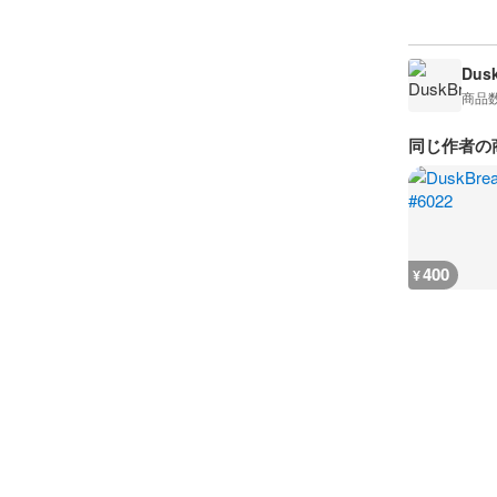
Dusk
商品
同じ作者の
400
¥