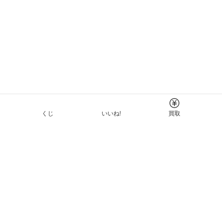
くじ
いいね!
買取
Tについて
イド