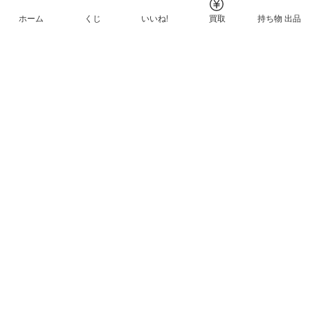
ホーム
くじ
いいね!
買取
持ち物 出品
メルカリNFTについて
ヘルプとガイド
プライバシーと利用規約
© Mercari, Inc.