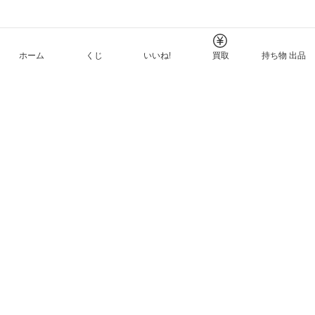
ホーム
くじ
いいね!
買取
持ち物 出品
メルカリNFTについて
ヘルプとガイド
プライバシーと利用規約
© Mercari, Inc.