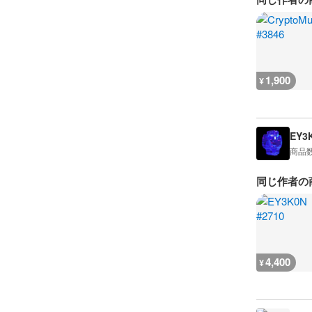
1,900
¥
EY3
商品
同じ作者の
4,400
¥