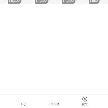
5,300
1,400
1,400
880
¥
¥
¥
¥
くじ
いいね!
買取