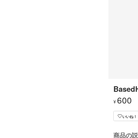
Based
600
¥
いいね！
商品の説