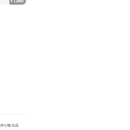
1,880
2,300
7,300
300
¥
¥
¥
¥
持ち物 出品