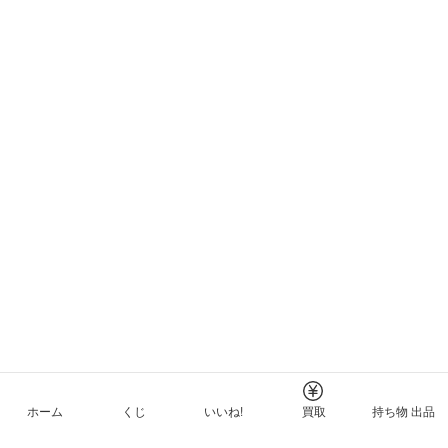
ホーム
くじ
いいね!
買取
持ち物 出品