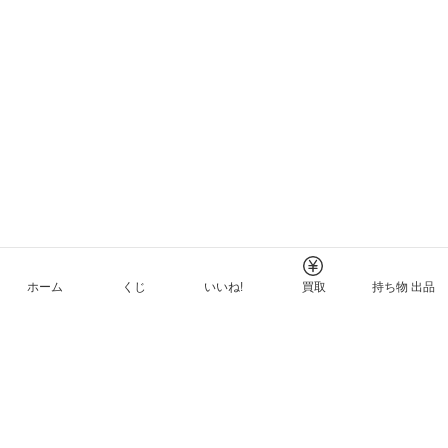
ホーム
くじ
いいね!
買取
持ち物 出品
メルカリNFTについて