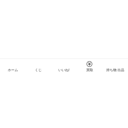
ホーム
くじ
いいね!
買取
持ち物 出品
メルカリNFTについて
ヘルプとガイド