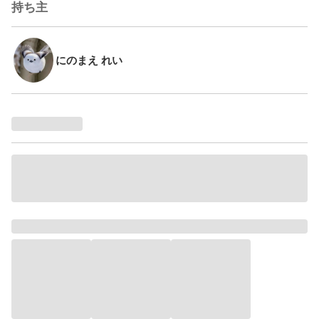
持ち主
にのまえ れい