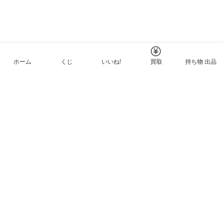
ホーム
くじ
いいね!
買取
持ち物 出品
メルカリNFTについて
ヘルプとガイド
プライバシーと利用規約