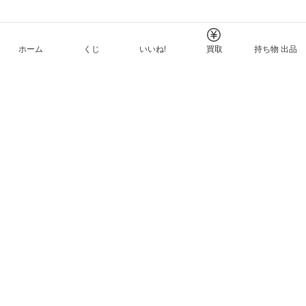
ホーム
くじ
いいね!
買取
持ち物 出品
メルカリNFTについて
ヘルプとガイド
プライバシーと利用規約
© Mercari, Inc.