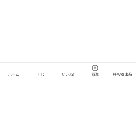
ホーム
くじ
いいね!
買取
持ち物 出品
メルカリNFTについて
ヘルプとガイド