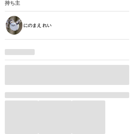
持ち主
にのまえ れい