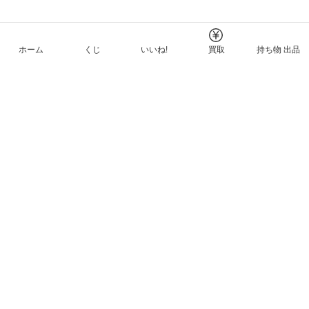
ホーム
くじ
いいね!
買取
持ち物 出品
メルカリNFTについて
ヘルプとガイド
プライバシーと利用規約
© Mercari, Inc.