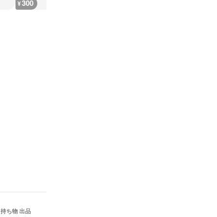
300
300
600
400
¥
¥
¥
¥
持ち物 出品