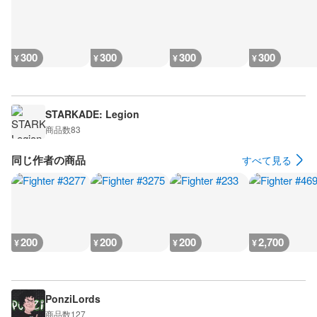
300
300
300
300
¥
¥
¥
¥
STARKADE: Legion
商品数
83
同じ作者の商品
すべて見る
200
200
200
2,700
¥
¥
¥
¥
PonziLords
商品数
127