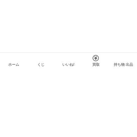
ホーム
くじ
いいね!
買取
持ち物 出品
メルカリNFTについて
ヘルプとガイド
プライバシーと利用規約