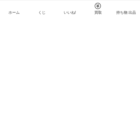
ホーム
くじ
いいね!
買取
持ち物 出品
メルカリNFTについて
ヘルプとガイド
プライバシーと利用規約
© Mercari, Inc.