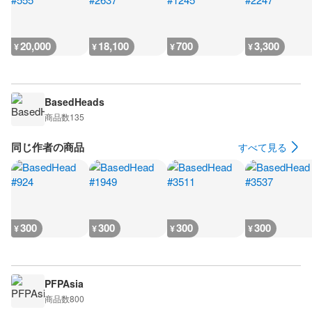
20,000
18,100
700
3,300
¥
¥
¥
¥
BasedHeads
商品数
135
同じ作者の商品
すべて見る
300
300
300
300
¥
¥
¥
¥
PFPAsia
商品数
800