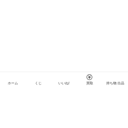
ホーム
くじ
いいね!
買取
持ち物 出品
メルカリNFTについて