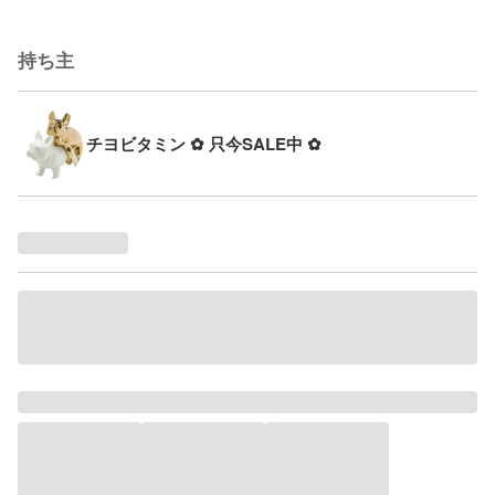
持ち主
チヨビタミン ✿ 只今SALE中 ✿