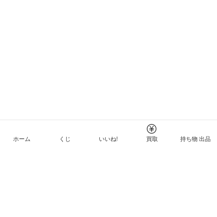
ホーム
くじ
いいね!
買取
持ち物 出品
メルカリNFTについて