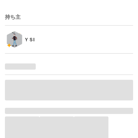
持ち主
ＹＳI