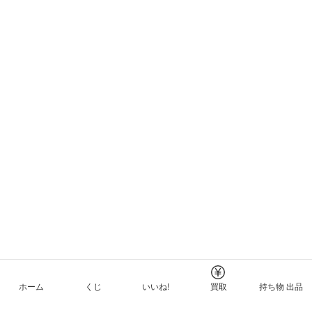
ホーム
くじ
いいね!
買取
持ち物 出品