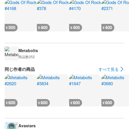
500
400
400
400
¥
¥
¥
¥
Metabolts
商品数
252
同じ作者の商品
すべて見る
600
600
600
600
¥
¥
¥
¥
Avastars