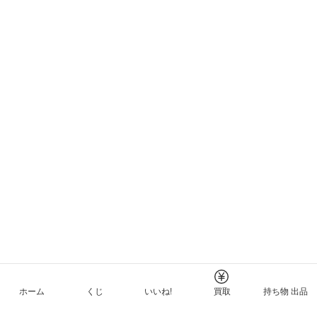
ホーム
くじ
いいね!
買取
持ち物 出品