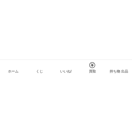
ホーム
くじ
いいね!
買取
持ち物 出品
メルカリNFTについて
ヘルプとガイド