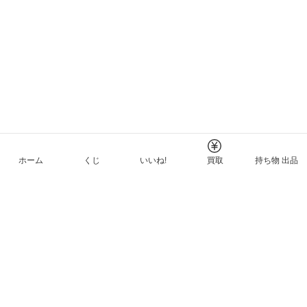
ホーム
くじ
いいね!
買取
持ち物 出品
メルカリNFTについて
ヘルプとガイド
プライバシーと利用規約