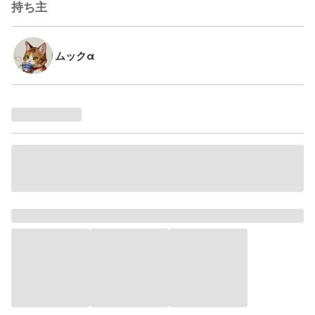
持ち主
ムックα