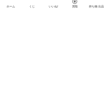
ホーム
くじ
いいね!
買取
持ち物 出品
メルカリNFTについて
ヘルプとガイド
プライバシーと利用規約
© Mercari, Inc.