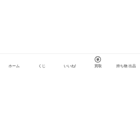
ホーム
くじ
いいね!
買取
持ち物 出品
メルカリNFTについて
ヘルプとガイド
プライバシーと利用規約