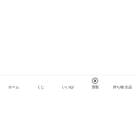
ホーム
くじ
いいね!
買取
持ち物 出品
メルカリNFTについて