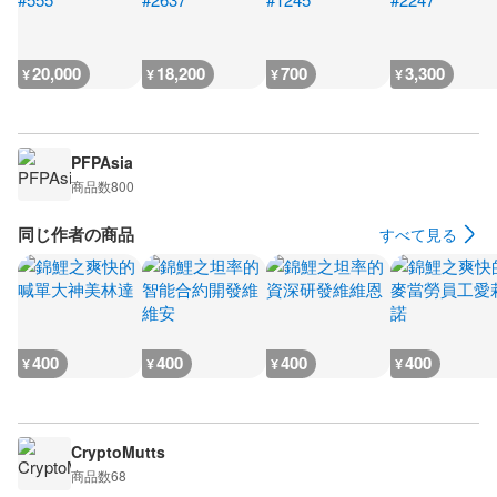
20,000
18,200
700
3,300
¥
¥
¥
¥
PFPAsia
商品数
800
同じ作者の商品
すべて見る
400
400
400
400
¥
¥
¥
¥
CryptoMutts
商品数
68