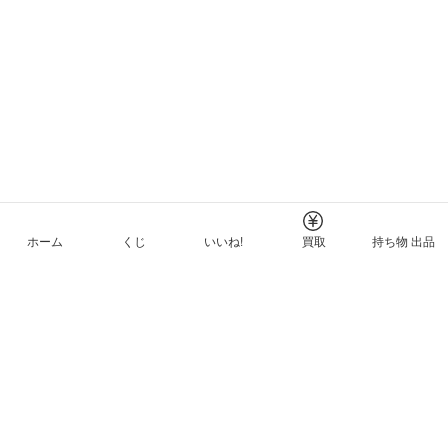
ホーム
くじ
いいね!
買取
持ち物 出品
メルカリNFTについて
ヘルプとガイド