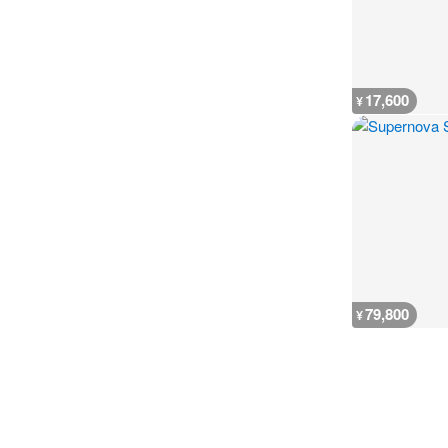
17,600
¥
79,800
¥