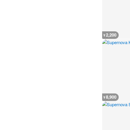
2,200
¥
8,900
¥