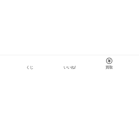
くじ
いいね!
買取
Tについて
イド
ーと利用規約