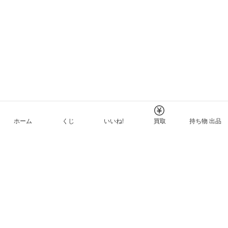
ホーム
くじ
いいね!
買取
持ち物 出品
メルカリNFTについて
ヘルプとガイド