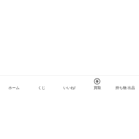
ホーム
くじ
いいね!
買取
持ち物 出品
メルカリNFTについて
ヘルプとガイド