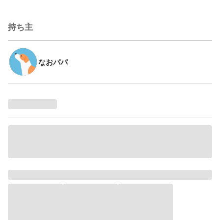
持ち主
なおパパ