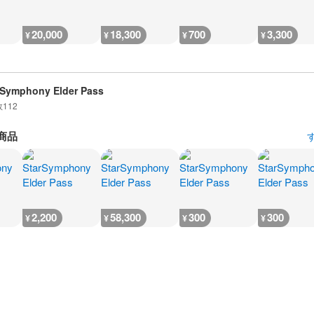
20,000
18,300
700
3,300
¥
¥
¥
¥
 Symphony Elder Pass
数
112
商品
2,200
58,300
300
300
¥
¥
¥
¥