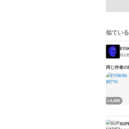
似ている
EY3
商品
同じ作者の
4,400
¥
SUP