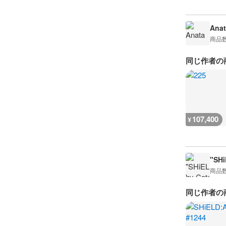
Anat
商品
同じ作者の
107,400
¥
"SHi
商品
同じ作者の