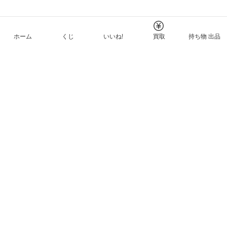
ホーム
くじ
いいね!
買取
持ち物 出品
メルカリNFTについて
ヘルプとガイド
プライバシーと利用規約
© Mercari, Inc.