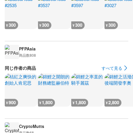
300
300
300
300
¥
¥
¥
¥
PFPAsia
商品数
808
同じ作者の商品
すべて見る
900
1,800
1,800
2,800
¥
¥
¥
¥
CryptoMutts
商品数
68