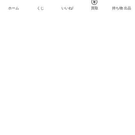
ホーム
くじ
いいね!
買取
持ち物 出品
メルカリNFTについて
ヘルプとガイド
プライバシーと利用規約
© Mercari, Inc.