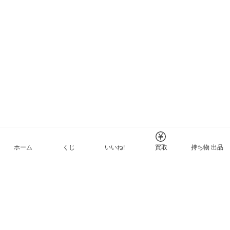
ホーム
くじ
いいね!
買取
持ち物 出品
メルカリNFTについて