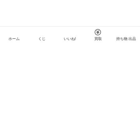
ホーム
くじ
いいね!
買取
持ち物 出品
メルカリNFTについて
ヘルプとガイド
プライバシーと利用規約