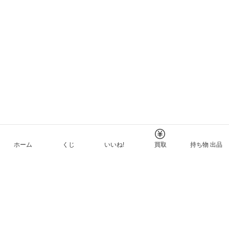
ホーム
くじ
いいね!
買取
持ち物 出品
メルカリNFTについて
ヘルプとガイド