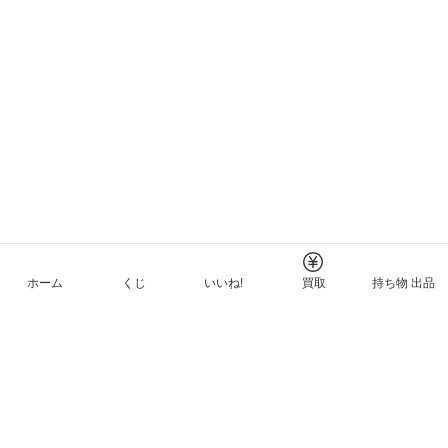
ホーム
くじ
いいね!
買取
持ち物 出品
メルカリNFTについて
ヘルプとガイド