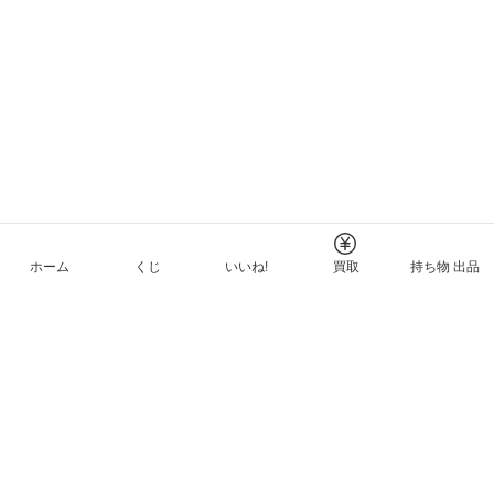
ホーム
くじ
いいね!
買取
持ち物 出品
メルカリNFTについて
ヘルプとガイド