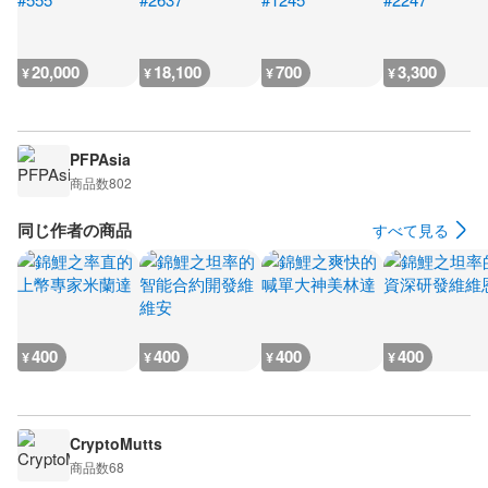
20,000
18,100
700
3,300
¥
¥
¥
¥
PFPAsia
商品数
802
同じ作者の商品
すべて見る
400
400
400
400
¥
¥
¥
¥
CryptoMutts
商品数
68