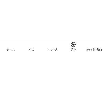
ホーム
くじ
いいね!
買取
持ち物 出品
メルカリNFTについて
ヘルプとガイド
プライバシーと利用規約