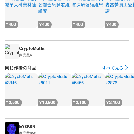
400
400
400
400
¥
¥
¥
¥
CryptoMutts
商品数
67
同じ作者の商品
すべて見る
2,500
10,900
2,100
2,100
¥
¥
¥
¥
EY3K0N
商品数
358