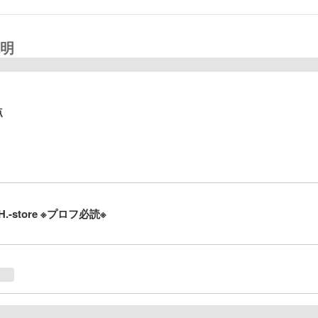
明
点
.H.-store ※プロフ必読※