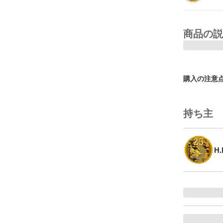
商品の説
購入の注意
持ち主
H