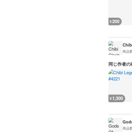
200
¥
Chib
商品
同じ作者の
1,300
¥
Gods
商品