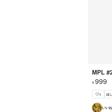
MPL #
999
¥
ほ
1
いいね