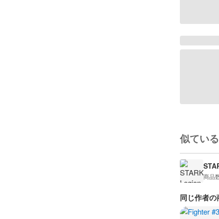
似ている
STA
商品
同じ作者の