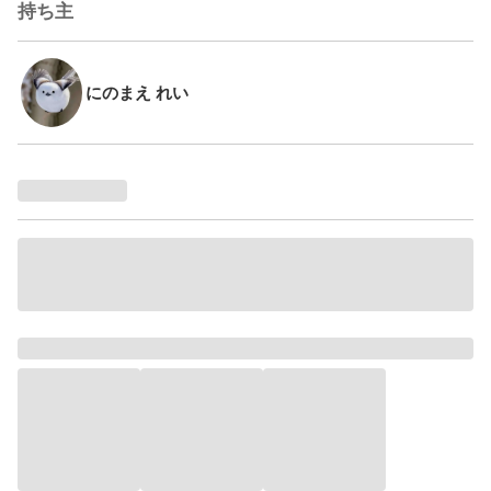
持ち主
にのまえ れい