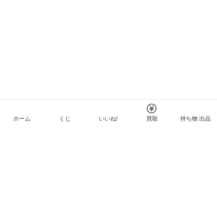
ホーム
くじ
いいね!
買取
持ち物 出品
メルカリNFTについて
ヘルプとガイド