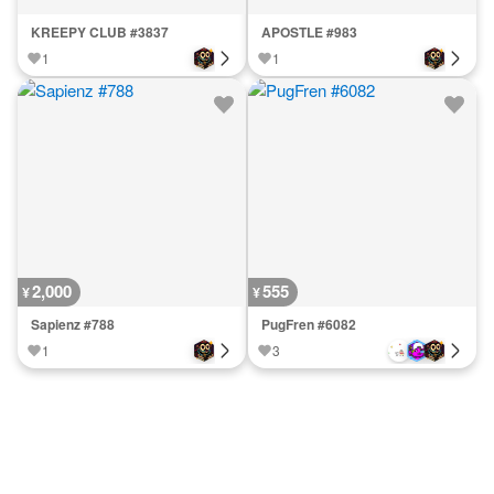
KREEPY CLUB #3837
APOSTLE #983
1
1
2,000
555
¥
¥
Sapienz #788
PugFren #6082
1
3