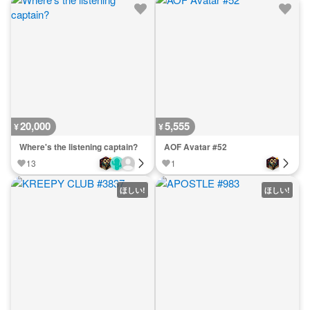
20,000
5,555
¥
¥
Where's the listening captain?
AOF Avatar #52
13
1
ほしい!
ほしい!