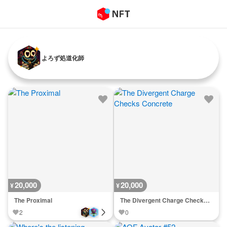
よろず処道化師
20,000
20,000
¥
¥
The Proximal
The Divergent Charge Checks Concrete
2
0