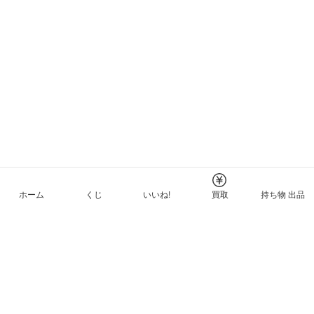
ホーム
くじ
いいね!
買取
持ち物 出品
メルカリNFTについて
ヘルプとガイド