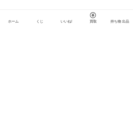
ホーム
くじ
いいね!
買取
持ち物 出品
メルカリNFTについて
ヘルプとガイド
プライバシーと利用規約
© Mercari, Inc.