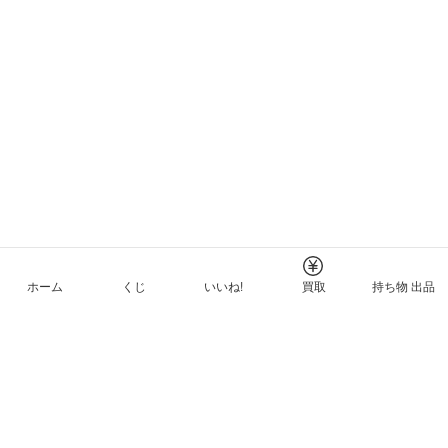
ホーム
くじ
いいね!
買取
持ち物 出品
メルカリNFTについて