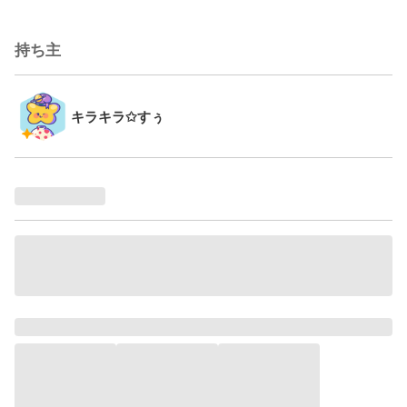
持ち主
キラキラ✩すぅ