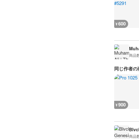
600
¥
Muha
商品
同じ作者の
900
¥
Blvc
商品