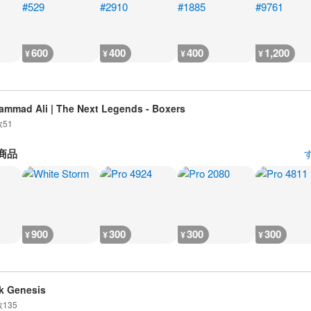
600
400
400
1,200
¥
¥
¥
¥
mmad Ali | The Next Legends - Boxers
数
51
商品
900
300
300
300
¥
¥
¥
¥
k Genesis
数
135