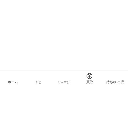
ホーム
くじ
いいね!
買取
持ち物 出品
メルカリNFTについて